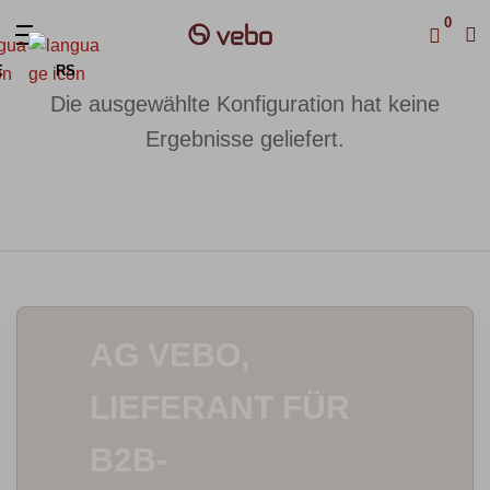
0
E
RS
Die ausgewählte Konfiguration hat keine
Ergebnisse geliefert.
AG VEBO,
LIEFERANT FÜR
B2B-