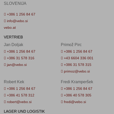
SLOVENIJA
+386 1 256 84 67
info@vebo.si
vebo.at
VERTRIEB
Jan Doljak
Primož Pirc
+386 1 256 84 67
+386 1 256 84 67
+386 31 578 316
+43 6604 336 001
jan@vebo.si
+386 31 578 315
primoz@vebo.si
Robert Kek
Fredi Kramperšek
+386 1 256 84 67
+386 1 256 84 67
+386 41 578 312
+386 40 578 305
robert@vebo.si
fredi@vebo.si
LAGER UND LOGISTIK