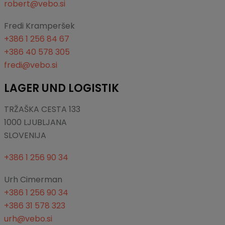
robert@vebo.si
Fredi Kramperšek
+386 1 256 84 67
+386 40 578 305
fredi@vebo.si
LAGER UND LOGISTIK
TRŽAŠKA CESTA 133
1000 LJUBLJANA
SLOVENIJA
+386 1 256 90 34
Urh Cimerman
+386 1 256 90 34
+386 31 578 323
urh@vebo.si