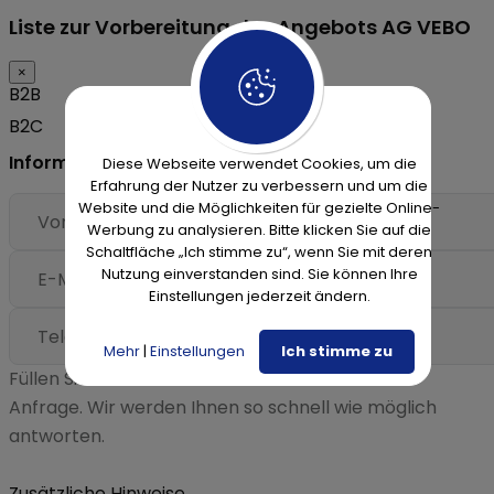
Liste zur Vorbereitung des Angebots AG VEBO
×
B2B
B2C
Informationen zum Angebot
Diese Webseite verwendet Cookies, um die
Erfahrung der Nutzer zu verbessern und um die
Website und die Möglichkeiten für gezielte Online-
Werbung zu analysieren. Bitte klicken Sie auf die
Schaltfläche „Ich stimme zu“, wenn Sie mit deren
Nutzung einverstanden sind. Sie können Ihre
Einstellungen jederzeit ändern.
Mehr
|
Einstellungen
Ich stimme zu
Füllen Sie die Daten aus und senden Sie uns Ihre
Anfrage. Wir werden Ihnen so schnell wie möglich
antworten.
Zusätzliche Hinweise