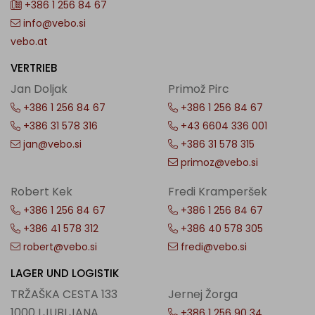
+386 1 256 84 67
info@vebo.si
vebo.at
VERTRIEB
Jan Doljak
Primož Pirc
+386 1 256 84 67
+386 1 256 84 67
+386 31 578 316
+43 6604 336 001
jan@vebo.si
+386 31 578 315
primoz@vebo.si
Robert Kek
Fredi Kramperšek
+386 1 256 84 67
+386 1 256 84 67
+386 41 578 312
+386 40 578 305
robert@vebo.si
fredi@vebo.si
LAGER UND LOGISTIK
TRŽAŠKA CESTA 133
Jernej Žorga
1000 LJUBLJANA
+386 1 256 90 34