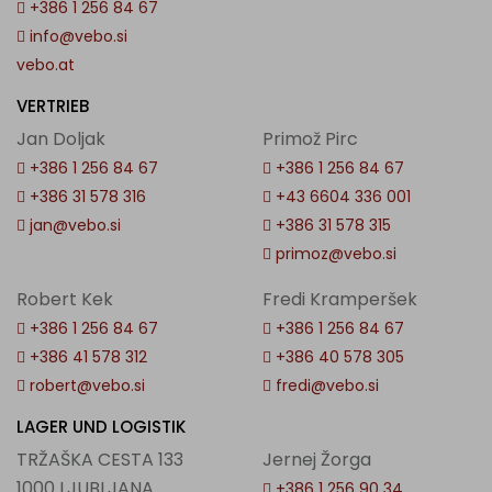
+386 1 256 84 67
info@vebo.si
vebo.at
VERTRIEB
Jan Doljak
Primož Pirc
+386 1 256 84 67
+386 1 256 84 67
+386 31 578 316
+43 6604 336 001
jan@vebo.si
+386 31 578 315
primoz@vebo.si
Robert Kek
Fredi Kramperšek
+386 1 256 84 67
+386 1 256 84 67
+386 41 578 312
+386 40 578 305
robert@vebo.si
fredi@vebo.si
LAGER UND LOGISTIK
TRŽAŠKA CESTA 133
Jernej Žorga
1000 LJUBLJANA
+386 1 256 90 34