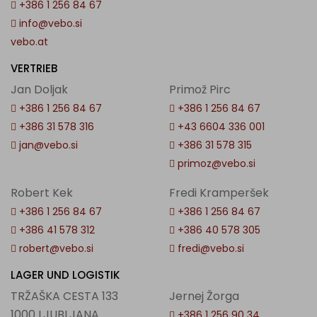
+386 1 256 84 67
info@vebo.si
vebo.at
VERTRIEB
Jan Doljak
Primož Pirc
+386 1 256 84 67
+386 1 256 84 67
+386 31 578 316
+43 6604 336 001
jan@vebo.si
+386 31 578 315
primoz@vebo.si
Robert Kek
Fredi Kramperšek
+386 1 256 84 67
+386 1 256 84 67
+386 41 578 312
+386 40 578 305
robert@vebo.si
fredi@vebo.si
LAGER UND LOGISTIK
TRŽAŠKA CESTA 133
Jernej Žorga
1000 LJUBLJANA
+386 1 256 90 34